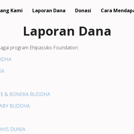
ang Kami
Laporan Dana
Donasi
Cara Mendap
Laporan Dana
bagai program Ehipassiko Foundation:
UDDHA
KA
NTE & BONEKA BUDDHA
 BABY BUDDHA
DHIS DUNIA