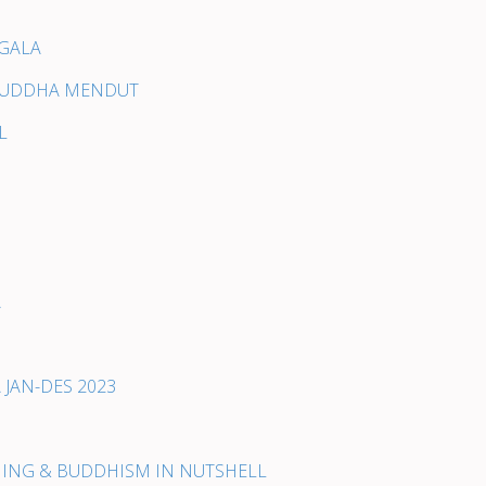
GGALA
 BUDDHA MENDUT
L
A
 JAN-DES 2023
ENING & BUDDHISM IN NUTSHELL