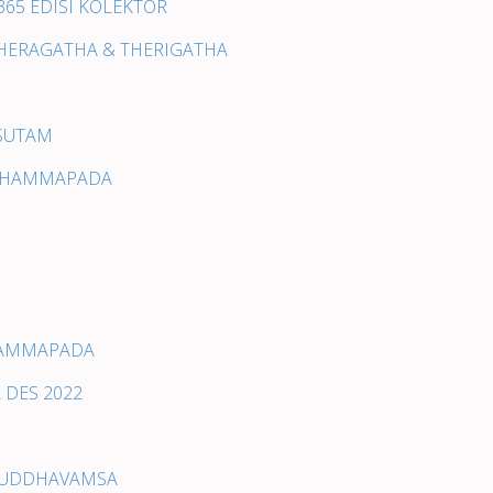
 365 EDISI KOLEKTOR
 THERAGATHA & THERIGATHA
 SUTAM
A DHAMMAPADA
DHAMMAPADA
 DES 2022
A BUDDHAVAMSA