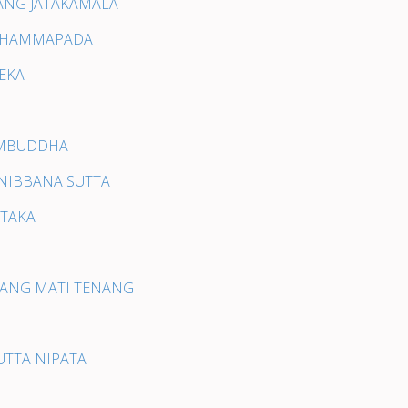
HANG JATAKAMALA
A DHAMMAPADA
DEKA
AMBUDDHA
INIBBANA SUTTA
ITAKA
ENANG MATI TENANG
SUTTA NIPATA