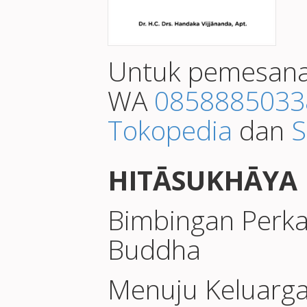
Untuk pemesana
WA
0858885033
Tokopedia
dan
S
HITĀSUKHĀYA
Bimbingan Perk
Buddha
Menuju Keluarga