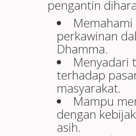
pengantin dihar
Memahami 
perkawinan da
Dhamma.
Menyadari 
terhadap pasan
masyarakat.
Mampu meng
dengan kebija
asih.