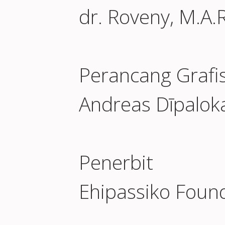
dr. Roveny, M.A.R
Perancang Grafi
Andreas Dīpaloka
Penerbit
Ehipassiko Foun