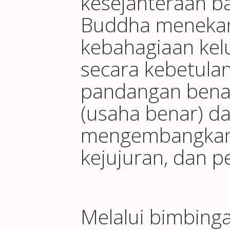
kesejahteraan b
Buddha meneka
kebahagiaan kel
secara kebetulan
pandangan bena
(usaha benar) d
mengembangkan 
kejujuran, dan p
Melalui bimbing