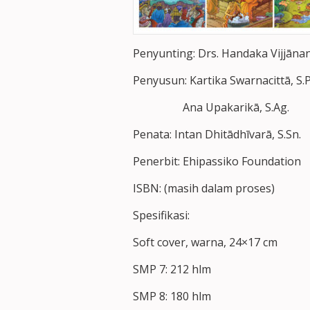
Penyunting: Drs. Handaka Vijjānan
Penyusun: Kartika Swarnacittā, S.P
Ana Upakarikā, S.Ag.
Penata: Intan Dhitādhīvarā, S.Sn.
Penerbit: Ehipassiko Foundation
ISBN: (masih dalam proses)
Spesifikasi:
Soft cover, warna, 24×17 cm
SMP 7: 212 hlm
SMP 8: 180 hlm