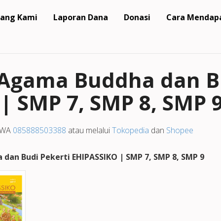
ang Kami
Laporan Dana
Donasi
Cara Mendap
Agama Buddha dan Bu
| SMP 7, SMP 8, SMP 
i WA
085888503388
atau melalui
Tokopedia
dan
Shopee
 dan Budi Pekerti
EHIPASSIKO | SMP 7, SMP 8, SMP 9